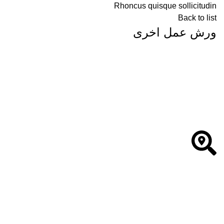
Rhoncus quisque sollicitudin
Back to list
Accessories
Imperdiet mauris a nontin
المملكة العربية السعودية , الرياض
روابط هامة
المركز الوطني لتنمية القطاع غير الربحي