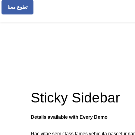
تطوع معنا
العضويات
Sticky Sidebar
Details available with Every Demo
Hac vitae sem class fames vehicula nascetur na