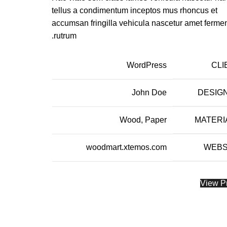
tellus a condimentum inceptos mus rhoncus et
accumsan fringilla vehicula nascetur amet ferm
rutrum.
WordPress
CLI
John Doe
DESIG
Wood, Paper
MATERI
woodmart.xtemos.com
WEBS
View Pr