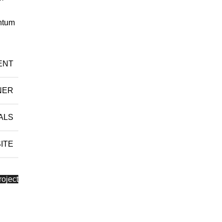
entum
ENT
NER
ALS
ITE
oject