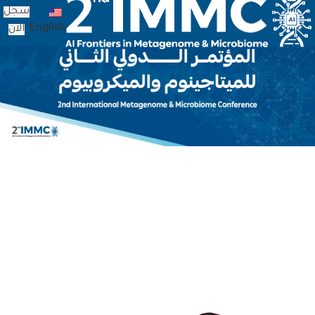
سجل
English
الان