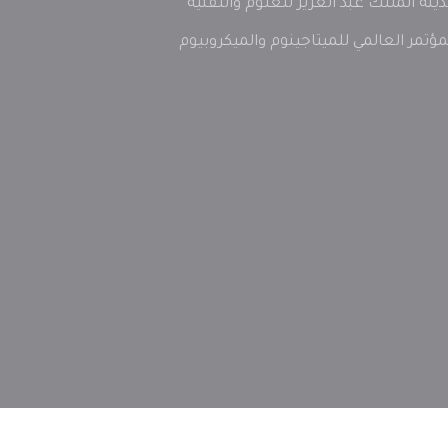
ينة المللك عبد العزيز للعلوم والتقنية
مؤتمر العالمي للميتاجينوم والميكروبيوم