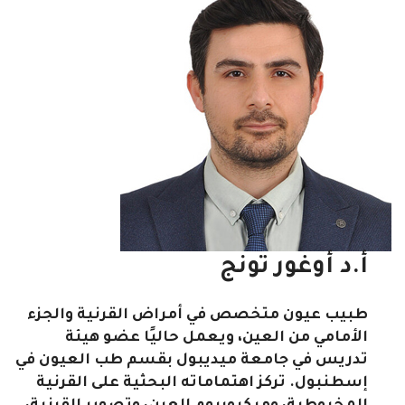
أ.د أوغور تونج
طبيب عيون متخصص في أمراض القرنية والجزء
الأمامي من العين، ويعمل حاليًا عضو هيئة
تدريس في جامعة ميديبول بقسم طب العيون في
إسطنبول. تركز اهتماماته البحثية على القرنية