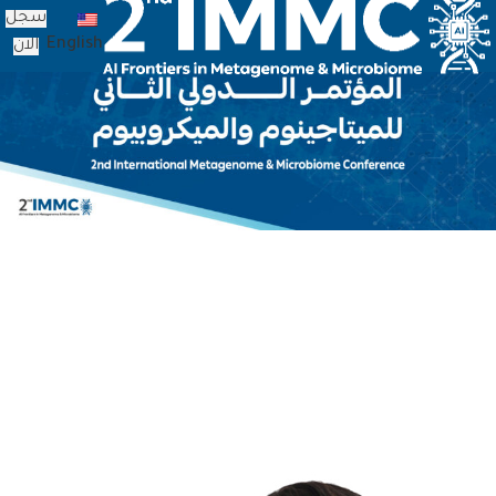
سجل
English
الان